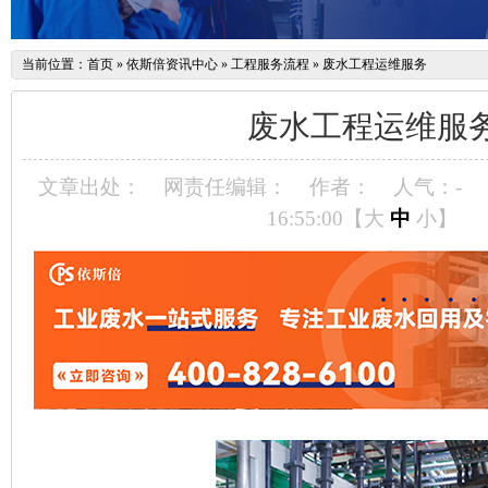
当前位置：
首页
»
依斯倍资讯中心
»
工程服务流程
»
废水工程运维服务
废水工程运维服
文章出处：
网责任编辑：
作者：
人气：
-
16:55:00【
大
中
小
】