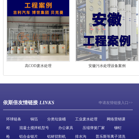
高COD废水处理
安徽污水处理设备案例
依斯倍友情链接
LINKS
申请友情链接入口>>
环球链条
铜箔
分类垃圾桶
工业废水处理
网络营销课
程
混凝土搅拌机型号
办公家具
压缩弹簧厂家
铆钉
枪
铝合金锯片
铝材切割机
排水沟
普乐斯等离子清洗