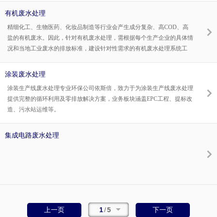
制造安装施工。
有机废水处理
精细化工、生物医药、化妆品制造等行业会产生成分复杂、高COD、高
盐的有机废水。因此，针对有机废水处理，需根据每个生产企业的具体情
况和当地工业废水的排放标准，建设针对性需求的有机废水处理系统工
程，才能保证废水处理站建成后高效稳定运行。
涂装废水处理
涂装生产线废水处理专业环保公司依斯倍，致力于为涂装生产线废水处理
提供完整的循环利用及零排放解决方案，业务板块涵盖EPC工程、提标改
造、污水站运维等。
集成电路废水处理
1
/
5
上一页
下一页