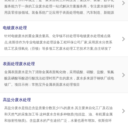
依斯倍于2011年成立，是一家来自荷兰外商投资，集技术、装备、数字化
服务能力于一身的工业废水处理一站式解决方案服务商，专注废水循环利
用及零排放领域。装备系统广泛应用于表面处理电镀、汽车制造、新能源
新材料、电子半导体、航空船舶、精密加工等行业。
电镀废水处理
针对电镀废水的重金属含量高、化学镍不好处理等电镀废水处理难点痛
点,依斯倍作为专业电镀废水处理设备工程环保公司厂家,采用原水分类系
统工艺及强氧化（芬顿）等多项工艺废水处理工艺技术方案,自主研发了
CPS集成式废水处理工艺,更高效的处理工艺,来保证电镀废水处理设备工
程的处理达标,满足国家要求的污水处理标准需求。
表面处理废水处理
金属表面废水是为了清除金属表面氧化物，采用硫酸、硝酸、盐酸、氢氟
酸及磷酸等酸进行酸洗法处理时而产生的废水，废水多来源于钢铁厂或电
镀厂。项目示例：常熟宝升金属表面废水处理项目
高盐分废水处理
高盐分废水是指总含盐质量分数至少1%的废水.其主要来自化工厂及石油
和天然气的采集加工等.这种废水含有多种物质(包括盐、油、有机重金属
和放射性物质)。含盐废水的产生途径广泛，水量也逐年增加。依斯倍环
保作为专业高盐分废水处理工程公司专注于高盐分废水处理设备系统生产