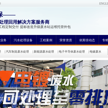
！
ENGL
保——
处理回用解决方案服务商
工程定制交付 提标改造升级废水站运维托管外包
理业务
污水处理设备
工程案例
荣誉资质
依斯倍动态
专
理
|
汽车制造废水处理
|
新能源废水处理
|
电子半导体废水处理
|
电镀废水