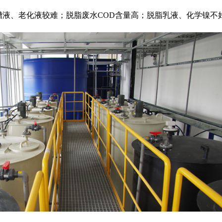
槽液、老化液较难；脱脂废水COD含量高；脱脂乳液、化学镍不