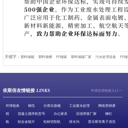
关键字：
塑料储罐
塑料储槽
PP储罐
塑料储罐厂家
污水处理设备
PP
依斯倍友情链接
LINKS
申请友情链接入口>>
环球链条
铜箔
分类垃圾桶
工业废水处理
网络营销课
程
混凝土搅拌机型号
办公家具
压缩弹簧厂家
铆钉
枪
铝合金锯片
铝材切割机
排水沟
普乐斯等离子清洗