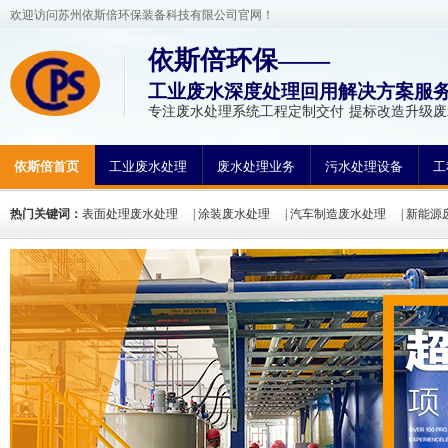
欢迎访问苏州依斯倍环保装备科技有限公司官网！
依斯倍环保——
工业废水深度处理回用解决方案服
专注废水处理系统工程定制交付 提标改造升级
依斯倍首页
工业废水处理
废水处理业务
污水处理设备
工
热门关键词：
表面处理废水处理
|
涂装废水处理
|
汽车制造废水处理
|
新能源
处理
|
高盐分废水处理
|
高COD废水处理