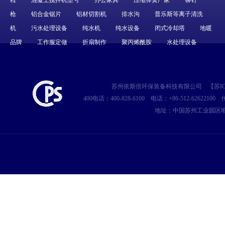
程
混凝土搅拌机型号
办公家具
压缩弹簧厂家
铆钉
枪
铝合金锯片
铝材切割机
排水沟
普乐斯等离子清洗
机
污水处理设备
纯水机
纯水设备
闭式冷却塔
地暖
品牌
工作服定做
折扇制作
聚丙烯酰胺
水处理设备
苏州依斯倍环保装备科技有限公司
【
苏IC
400电话：400-828-6100
电话：+86-512-62622100
传
地址：中国苏州工业园区唯