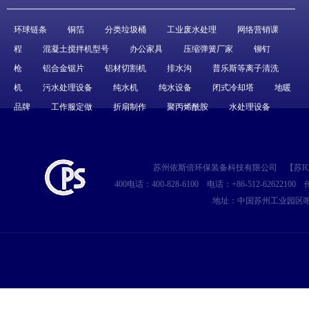
环球链条
铜箔
分类垃圾桶
工业废水处理
网络营销课
程
混凝土搅拌机型号
办公家具
压缩弹簧厂家
铆钉
枪
铝合金锯片
铝材切割机
排水沟
普乐斯等离子清洗
机
污水处理设备
纯水机
纯水设备
闭式冷却塔
地暖
品牌
工作服定做
折扇制作
聚丙烯酰胺
水处理设备
苏州依斯倍环保装备科技有限公司
【
苏IC
400电话：400-828-6100
电话：+86-512-62622100
传
地址：中国苏州工业园区唯