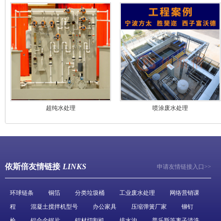
超纯水处理
喷涂废水处理
依斯倍友情链接
LINKS
申请友情链接入口>>
环球链条
铜箔
分类垃圾桶
工业废水处理
网络营销课
程
混凝土搅拌机型号
办公家具
压缩弹簧厂家
铆钉
枪
铝合金锯片
铝材切割机
排水沟
普乐斯等离子清洗