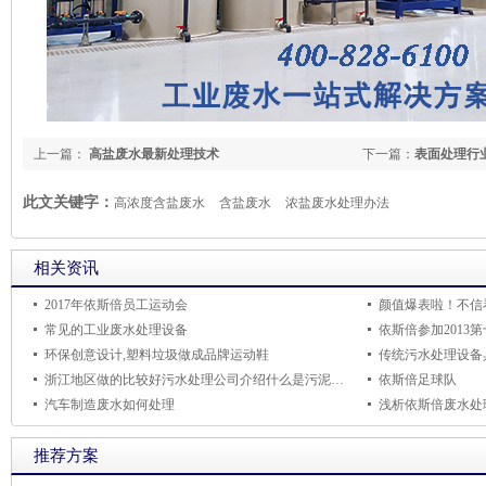
上一篇：
高盐废水最新处理技术
下一篇：
表面处理行
此文关键字：
高浓度含盐废水
含盐废水
浓盐废水处理办法
相关资讯
2017年依斯倍员工运动会
颜值爆表啦！不信
常见的工业废水处理设备
依斯倍参加2013
环保创意设计,塑料垃圾做成品牌运动鞋
浙江地区做的比较好污水处理公司介绍什么是污泥高温堆肥技术
依斯倍足球队
汽车制造废水如何处理
浅析依斯倍废水处
推荐方案