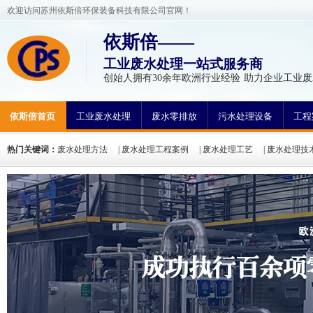
欢迎访问苏州依斯倍环保装备科技有限公司官网！
依斯倍——
工业废水处理一站式服务商
创始人拥有30余年欧洲行业经验 助力企业工业废
依斯倍首页
工业废水处理
废水零排放
污水处理设备
工程
热门关键词：
废水处理方法
|
废水处理工程案例
|
废水处理工艺
|
废水处理技
氮废水处理