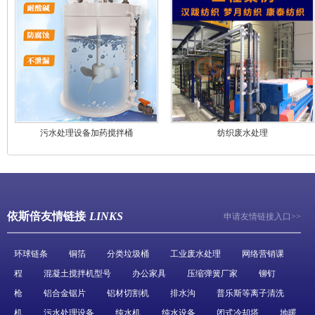
污水处理设备加药搅拌桶
纺织废水处理
依斯倍友情链接
LINKS
申请友情链接入口>>
环球链条
铜箔
分类垃圾桶
工业废水处理
网络营销课
程
混凝土搅拌机型号
办公家具
压缩弹簧厂家
铆钉
枪
铝合金锯片
铝材切割机
排水沟
普乐斯等离子清洗
机
污水处理设备
纯水机
纯水设备
闭式冷却塔
地暖