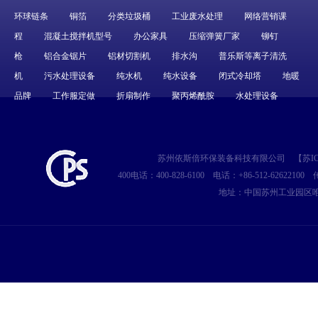
环球链条
铜箔
分类垃圾桶
工业废水处理
网络营销课
程
混凝土搅拌机型号
办公家具
压缩弹簧厂家
铆钉
枪
铝合金锯片
铝材切割机
排水沟
普乐斯等离子清洗
机
污水处理设备
纯水机
纯水设备
闭式冷却塔
地暖
品牌
工作服定做
折扇制作
聚丙烯酰胺
水处理设备
苏州依斯倍环保装备科技有限公司
【
苏IC
400电话：400-828-6100
电话：+86-512-62622100
传
地址：中国苏州工业园区唯