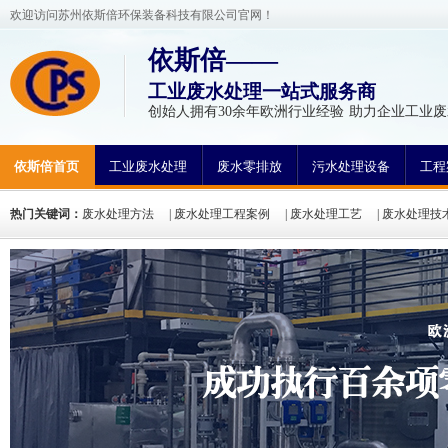
欢迎访问苏州依斯倍环保装备科技有限公司官网！
依斯倍——
工业废水处理一站式服务商
创始人拥有30余年欧洲行业经验 助力企业工业废
依斯倍首页
工业废水处理
废水零排放
污水处理设备
工程
热门关键词：
废水处理方法
|
废水处理工程案例
|
废水处理工艺
|
废水处理技
氮废水处理