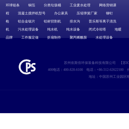
环球链条
铜箔
分类垃圾桶
工业废水处理
网络营销课
程
混凝土搅拌机型号
办公家具
压缩弹簧厂家
铆钉
枪
铝合金锯片
铝材切割机
排水沟
普乐斯等离子清洗
机
污水处理设备
纯水机
纯水设备
闭式冷却塔
地暖
品牌
工作服定做
折扇制作
聚丙烯酰胺
水处理设备
苏州依斯倍环保装备科技有限公司
【
苏IC
400电话：400-828-6100
电话：+86-512-62622100
传
地址：中国苏州工业园区唯