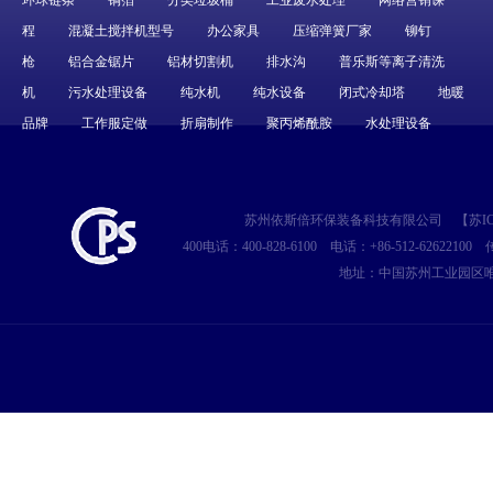
环球链条
铜箔
分类垃圾桶
工业废水处理
网络营销课
程
混凝土搅拌机型号
办公家具
压缩弹簧厂家
铆钉
枪
铝合金锯片
铝材切割机
排水沟
普乐斯等离子清洗
机
污水处理设备
纯水机
纯水设备
闭式冷却塔
地暖
品牌
工作服定做
折扇制作
聚丙烯酰胺
水处理设备
苏州依斯倍环保装备科技有限公司
【
苏IC
400电话：400-828-6100
电话：+86-512-62622100
传
地址：中国苏州工业园区唯