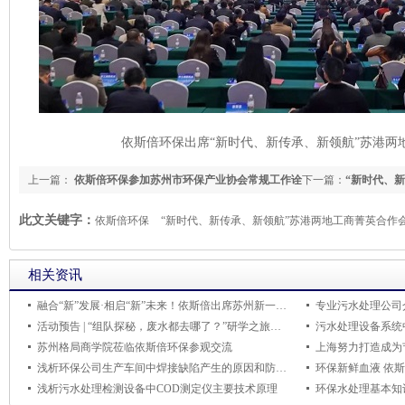
依斯倍环保出席“新时代、新传承、新领航”苏港两
上一篇：
依斯倍环保参加苏州市环保产业协会常规工作诠
下一篇：
“新时代、
释暨2024重点工作培训
会中，苏州市工商联
此文关键字：
依斯倍环保
“新时代、新传承、新领航”苏港两地工商菁英合作
相关资讯
融合“新”发展·相启“新”未来！依斯倍出席苏州新一代企业家商会走进相城活动
活动预告 | “组队探秘，废水都去哪了？”研学之旅等待你的到来！
污水处理设备系统
苏州格局商学院莅临依斯倍环保参观交流
上海努力打造成为
浅析环保公司生产车间中焊接缺陷产生的原因和防止措施
环保新鲜血液 依
浅析污水处理检测设备中COD测定仪主要技术原理
环保水处理基本知