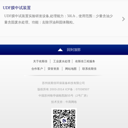
UDF膜中试装置
UDF膜中试装置实验研发设备,处理能力：50L/h，使用范围：少量含油少
量含固废水处理。功能：去除浮油和固体颗粒。
回到顶部
|
|
关于依斯倍
工业废水处理
依斯倍工程服务
|
|
|
合作客户
荣誉资质
网站地图
联系依斯倍
苏州依斯倍环保装备科技有限公司
版权所有 2003-2014 ICP备：07036507
中国苏州唯亭镇唯西路55号（2号厂房）
技术支持：牛商网络