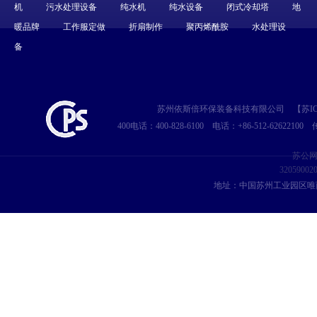
机
污水处理设备
纯水机
纯水设备
闭式冷却塔
地
暖品牌
工作服定做
折扇制作
聚丙烯酰胺
水处理设
备
苏州依斯倍环保装备科技有限公司
【苏IC
400电话：400-828-6100
电话：+86-512-62622100
传
苏公
32059002
地址：中国苏州工业园区唯