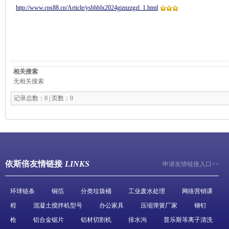
http://www.cps88.cn/Article/ysbhblx2024gjznzzgzl_1.html
相关搜索
无相关搜索
记录总数：0 | 页数：0
依斯倍友情链接
LINKS
申请友情链接入口>>
环球链条
铜箔
分类垃圾桶
工业废水处理
网络营销课
程
混凝土搅拌机型号
办公家具
压缩弹簧厂家
铆钉
枪
铝合金锯片
铝材切割机
排水沟
普乐斯等离子清洗