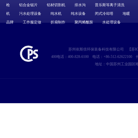
枪
铝合金锯片
铝材切割机
排水沟
普乐斯等离子清洗
机
污水处理设备
纯水机
纯水设备
闭式冷却塔
地暖
品牌
工作服定做
折扇制作
聚丙烯酰胺
水处理设备
苏州依斯倍环保装备科技有限公司
【
苏IC
400电话：400-828-6100
电话：+86-512-62622100
传
地址：中国苏州工业园区唯