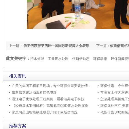
上一篇：
依斯倍获得第四届中国国际新能源大会表彰
下一篇：
依斯倍亮相2
此文关键字：
污水处理
工业废水处理
依斯倍动态
环保动态
环保新闻资
相关资讯
在美的集团工程项目现场，专业环保公司安装热情不减
环保快递，今年双
依斯倍党建活动观看红色电影
浙江电子废水处理工程案例，看看洁美电子科技
怎么处理高氨氮工
【经典废水案例解析】高氨氮高COD废水处理案例
环保无处不在 美将
常总向昆山智能制造联盟介绍了依斯倍情况
依斯倍告诉您四氯
推荐方案