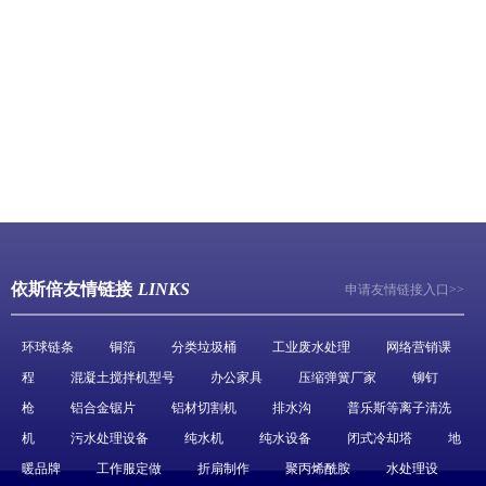
依斯倍友情链接
LINKS
申请友情链接入口>>
环球链条
铜箔
分类垃圾桶
工业废水处理
网络营销课
程
混凝土搅拌机型号
办公家具
压缩弹簧厂家
铆钉
枪
铝合金锯片
铝材切割机
排水沟
普乐斯等离子清洗
机
污水处理设备
纯水机
纯水设备
闭式冷却塔
地
暖品牌
工作服定做
折扇制作
聚丙烯酰胺
水处理设