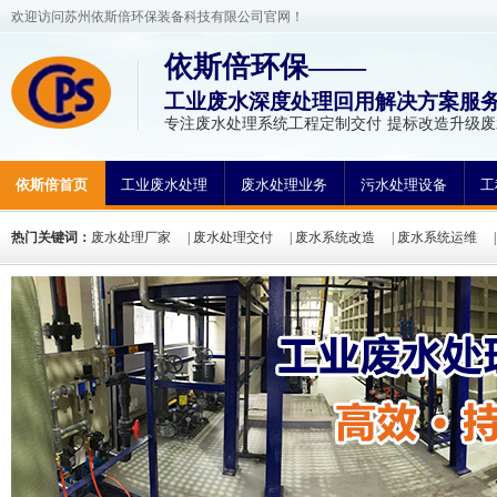
欢迎访问苏州依斯倍环保装备科技有限公司官网！
依斯倍环保——
工业废水深度处理回用解决方案服
专注废水处理系统工程定制交付 提标改造升级
依斯倍首页
工业废水处理
废水处理业务
污水处理设备
工
热门关键词：
废水处理厂家
|
废水处理交付
|
废水系统改造
|
废水系统运维
处理
|
污水处理工程
|
污水处理公司
|
废水处理