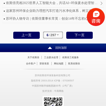
依斯倍亮相2025世界人工智能大会，共话AI+环保废水处理智能未来
这家苏州环保企业助力理想汽车打造污水净化体系，树立汽车行业绿色制造新标杆
苏环协人物专访 | 依斯倍董事长常英：创业14年不忘初心，坚守环保水处理
6
/
297
上一页
下一页
回到顶部
|
|
关于依斯倍
工业废水处理
依斯倍工程服务
|
|
|
合作客户
荣誉资质
网站地图
联系依斯倍
苏州依斯倍环保装备科技有限公司
版权所有 2003-2014 ICP备：07036507
中国苏州唯亭镇唯西路55号（2号厂房）
技术支持：牛商网络