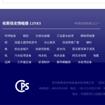
依斯倍友情链接
LINKS
申请友情链接入口>>
环球链条
铜箔
分类垃圾桶
工业废水处理
网络营销课
程
混凝土搅拌机型号
办公家具
压缩弹簧厂家
铆钉
枪
铝合金锯片
铝材切割机
排水沟
普乐斯等离子清洗
机
污水处理设备
纯水机
纯水设备
闭式冷却塔
地暖
品牌
工作服定做
折扇制作
聚丙烯酰胺
水处理设备
苏州依斯倍环保装备科技有限公司
【
苏IC
400电话：400-828-6100
电话：+86-512-62622100
传
地址：中国苏州工业园区唯