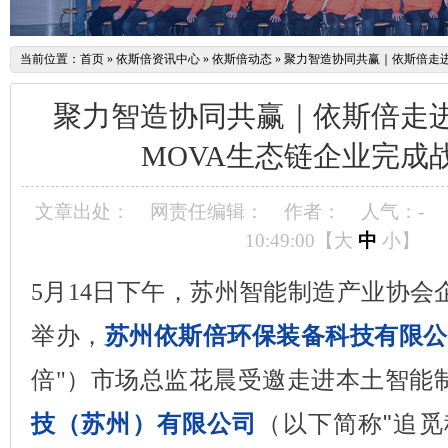
当前位置：
首页
»
依斯倍资讯中心
»
依斯倍动态
»
聚力智造协同共赢｜依斯倍走进
聚力智造协同共赢｜依斯倍走
MOVA生态链企业完成
文章出处：
网责任编辑：
作者：
人气：
-
10:49:00【
大
中
小
】
5月14日下午，苏州智能制造产业协会
举办，
苏州依斯倍环保装备科技有限公
市场总监花晨
受邀走进本土智能
倍"）
技（苏州）有限公司
（以下简称"追觅