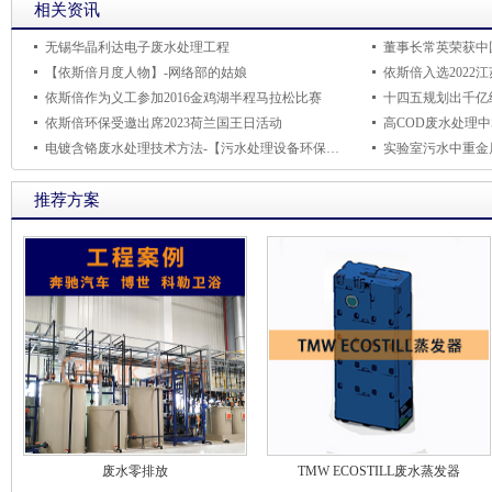
相关资讯
无锡华晶利达电子废水处理工程
董事长常英荣获中
【依斯倍月度人物】-网络部的姑娘
依斯倍入选2022
依斯倍作为义工参加2016金鸡湖半程马拉松比赛
依斯倍环保受邀出席2023荷兰国王日活动
高COD废水处理中
电镀含铬废水处理技术方法-【污水处理设备环保知识】
推荐方案
废水零排放
TMW ECOSTILL废水蒸发器