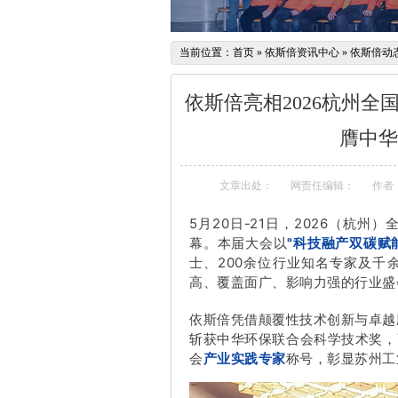
当前位置：
首页
»
依斯倍资讯中心
»
依斯倍动
依斯倍亮相2026杭州全
膺中华
文章出处：
网责任编辑：
作者
5月20日-21日，2026（杭
幕。本届大会以
"科技融产双碳赋
士、200余位行业知名专家及千
高、覆盖面广、影响力强的行业盛
依斯倍凭借颠覆性技术创新与卓越
斩获中华环保联合会科学技术奖，
会
产业实践专家
称号，彰显苏州工