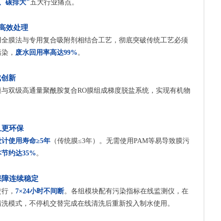
、碳排大"
五大行业痛点。
高效处理
用全膜法与专用复合吸附剂相结合工艺，彻底突破传统工艺必须
污染，
废水回用率高达99%
。
成创新
式膜与双级高通量聚酰胺复合RO膜组成梯度脱盐系统，实现有机物
且更环保
设计使用寿命≥5年
（传统膜≤3年）。无需使用PAM等易导致膜污
节约达35%
。
保障连续稳定
进行，
7×24小时不间断
。各组模块配有污染指标在线监测仪，在
清洗模式，不停机交替完成在线清洗后重新投入制水使用。