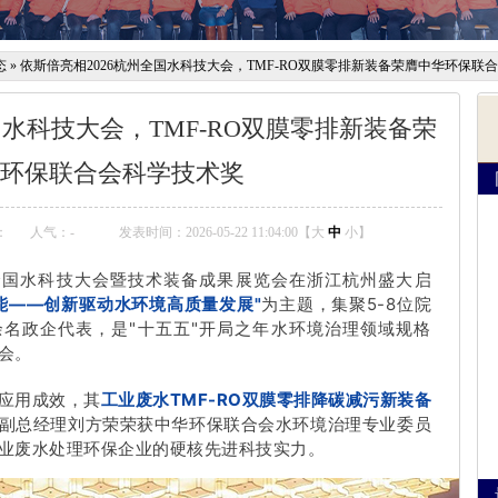
态
»
依斯倍亮相2026杭州全国水科技大会，TMF-RO双膜零排新装备荣膺中华环保联
国水科技大会，TMF-RO双膜零排新装备荣
环保联合会科学技术奖
：
人气：
-
发表时间：2026-05-22 11:04:00【
大
中
小
】
州）全国水科技大会暨技术装备成果展览会在浙江杭州盛大启
能——创新驱动水环境高质量发展"
为主题，集聚5-8位院
余名政企代表，是"十五五"开局之年水环境治理领域规格
会。
应用成效，其
工业废水TMF-RO双膜零排降碳减污新装备
副总经理刘方荣荣获中华环保联合会水环境治理专业委员
业废水处理环保企业的硬核先进科技实力。