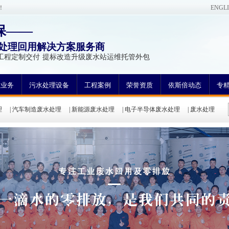
！
ENGL
保——
处理回用解决方案服务商
工程定制交付 提标改造升级废水站运维托管外包
理业务
污水处理设备
工程案例
荣誉资质
依斯倍动态
专
理
|
汽车制造废水处理
|
新能源废水处理
|
电子半导体废水处理
|
废水处理