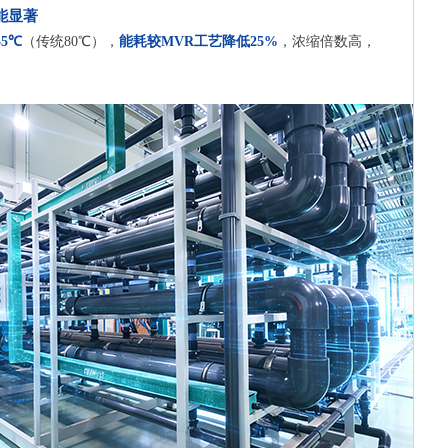
能显著
55℃
（传统80℃），
能耗较MVR工艺降低25%
，浓缩倍数高，