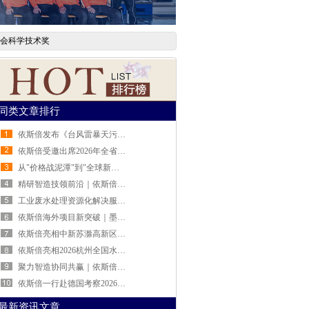
合会科学技术奖
同类文章排行
依斯倍发布《台风雷暴天污水站运维防护指南》 助力工业企业安全度汛
依斯倍受邀出席2026年全省制造业中试平台相关工作宣贯活动
从"价格战泥潭"到"全球新蓝海"：依斯倍的废水处理出海破局之路
精研智造技领前沿｜依斯倍走进马尔精密量仪，共探高端制造绿色发展新路径
工业废水处理资源化解决服务商依斯倍公司介绍
依斯倍海外项目新突破｜墨西哥汽车零部件涂装废水处理系统全面达标投运
依斯倍亮相中新苏滁高新区绿色化与智能化升级改造对接会 工业水资源化智慧方案赋能产业绿色转型
依斯倍亮相2026杭州全国水科技大会，TMF-RO双膜零排新装备荣膺中华环保联合会科学技术奖
聚力智造协同共赢｜依斯倍走进追觅科技，与MOVA生态链企业完成战略签约
依斯倍一行赴德国考察2026慕尼黑国际环博会(IFAT Munich)深度布局全球废水资源化技术前沿
最新资讯文章