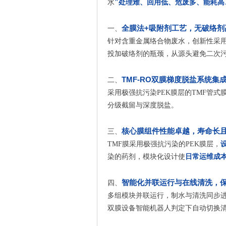
水
"处理难、回用低、危废多、能耗高
全膜法+吸附剂工艺，无破络剂
一、
针对含重金属络合物废水，创新性采
投加破络剂的瓶颈，从源头避免二次
TMF-RO双膜梯度脱盐系统集
二、
采用极强抗污染PEK膜层的TMF管
分级截留与深度脱盐。
核心膜组件性能卓越，寿命长
三、
TMF膜采用极强抗污染的PEK膜层，
染的药剂，模块化设计使
日常运维成本
智能化并联运行与在线清洗，
四、
多组模块并联运行，制水与清洗同步
双膜设备智能机器人判定下自动切换