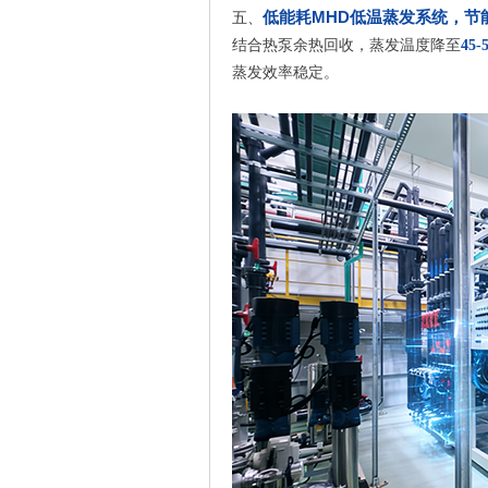
低能耗MHD低温蒸发系统，节
五、
结合热泵余热回收，蒸发温度降至
45-
蒸发效率稳定。