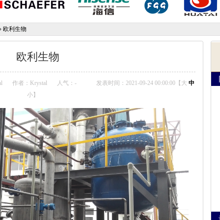
»
欧利生物
欧利生物
l
作者：Krystal
人气：
-
发表时间：2021-09-24 00:00:00【
大
中
小
】