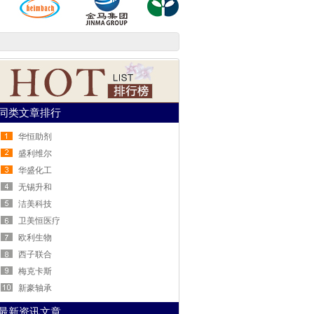
同类文章排行
华恒助剂
盛利维尔
华盛化工
无锡升和
洁美科技
卫美恒医疗
欧利生物
西子联合
梅克卡斯
新豪轴承
最新资讯文章