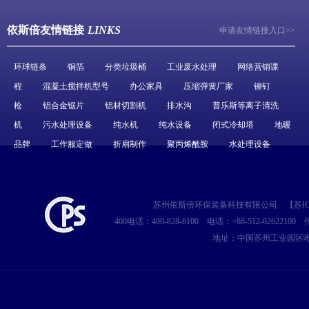
依斯倍友情链接
LINKS
申请友情链接入口>>
环球链条
铜箔
分类垃圾桶
工业废水处理
网络营销课
程
混凝土搅拌机型号
办公家具
压缩弹簧厂家
铆钉
枪
铝合金锯片
铝材切割机
排水沟
普乐斯等离子清洗
机
污水处理设备
纯水机
纯水设备
闭式冷却塔
地暖
品牌
工作服定做
折扇制作
聚丙烯酰胺
水处理设备
苏州依斯倍环保装备科技有限公司
【
苏IC
400电话：400-828-6100
电话：+86-512-62622100
传
地址：中国苏州工业园区唯