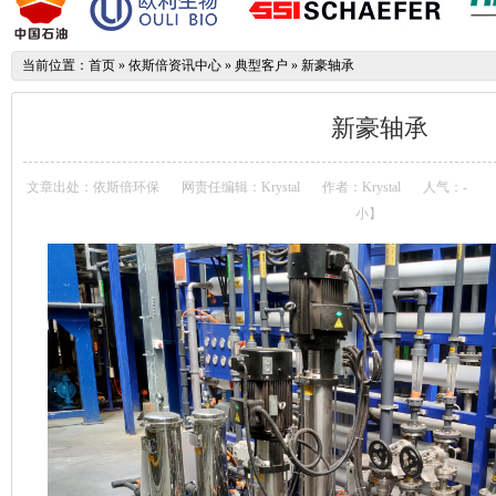
当前位置：
首页
»
依斯倍资讯中心
»
典型客户
»
新豪轴承
新豪轴承
文章出处：依斯倍环保
网责任编辑：Krystal
作者：Krystal
人气：
-
小
】