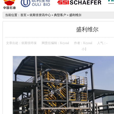
当前位置：
首页
»
依斯倍资讯中心
»
典型客户
»
盛利维尔
盛利维尔
文章出处：依斯倍环保
网责任编辑：Krystal
作者：Krystal
人气：
-
小
】