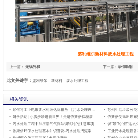
盛利维尔新材料废水处理工程
上一篇：
无锡升和
下一篇：
华恒助剂
此文关键字：
盛利维尔
新材料
废水处理工程
相关资讯
如何将工业电镀废水处理达标排放-【污水处理设备环保知识】
苏州生活垃圾分类
研学活动 | 小脚步踏进新世界！走进依斯倍探秘废水都去哪了？
污水处理工程中加压溶气气浮法调试时的注意事项有哪些？
谈“婚”论“假”这
依斯倍环保水处理基本知识普及-污水处理污泥常见物理性质异常分析控制方法