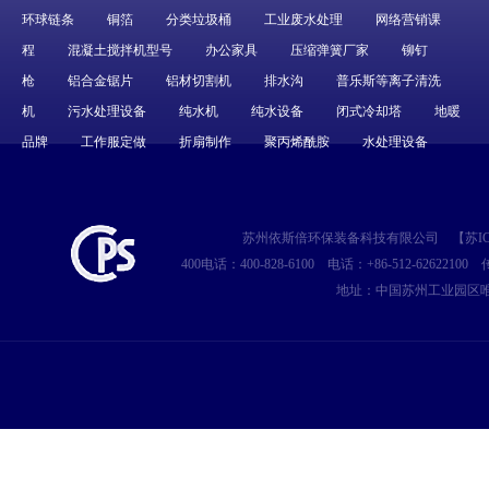
环球链条
铜箔
分类垃圾桶
工业废水处理
网络营销课
程
混凝土搅拌机型号
办公家具
压缩弹簧厂家
铆钉
枪
铝合金锯片
铝材切割机
排水沟
普乐斯等离子清洗
机
污水处理设备
纯水机
纯水设备
闭式冷却塔
地暖
品牌
工作服定做
折扇制作
聚丙烯酰胺
水处理设备
苏州依斯倍环保装备科技有限公司
【
苏IC
400电话：400-828-6100
电话：+86-512-62622100
传
地址：中国苏州工业园区唯