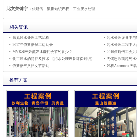
暨“AI+制造”创新发展大会
员代表大会
此文关键字：
依斯倍
数据知识产权
工业废水处理
相关资讯
氨氮废水处理工艺流程
污水处理设备中电
2017年依斯倍员工运动会
污水处理工程中大
MVR和三效蒸发比能耗会节约多少？
2016依斯倍工会
化工废水的特征及技术-【污水处理设备环保知识】
无锡恩欧凯超纯水
依斯倍三八妇女节活动
浅析Anammox
推荐方案