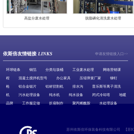
高盐分废水处理
脱脂磷化清洗废水处理
依斯倍友情链接
LINKS
申请友情链接入口>>
环球链条
铜箔
分类垃圾桶
工业废水处理
网络营销课
程
混凝土搅拌机型号
办公家具
压缩弹簧厂家
铆钉
枪
铝合金锯片
铝材切割机
排水沟
普乐斯等离子清洗
机
污水处理设备
纯水机
纯水设备
闭式冷却塔
地暖
品牌
工作服定做
折扇制作
聚丙烯酰胺
水处理设备
苏州依斯倍环保装备科技有限公司
【
苏IC