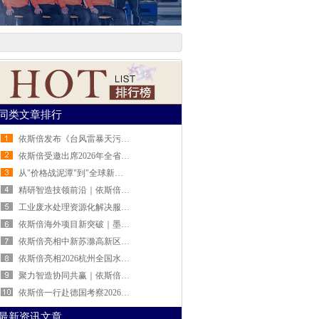
同类文章排行
依斯倍发布《台风雷暴天污水站运维防护指南》 助力工业企业安全度汛
依斯倍受邀出席2026年全省制造业中试平台相关工作宣贯活动
从"价格战泥潭"到"全球新蓝海"：依斯倍的废水处理出海破局之路
精研智造技领前沿｜依斯倍走进马尔精密量仪，共探高端制造绿色发展新路径
工业废水处理资源化解决服务商依斯倍公司介绍
依斯倍海外项目新突破｜墨西哥汽车零部件涂装废水处理系统全面达标投运
依斯倍亮相中新苏滁高新区绿色化与智能化升级改造对接会 工业水资源化智慧方案赋能产业绿色转型
依斯倍亮相2026杭州全国水科技大会，TMF-RO双膜零排新装备荣膺中华环保联合会科学技术奖
聚力智造协同共赢｜依斯倍走进追觅科技，与MOVA生态链企业完成战略签约
依斯倍一行赴德国考察2026慕尼黑国际环博会(IFAT Munich)深度布局全球废水资源化技术前沿
最新资讯文章