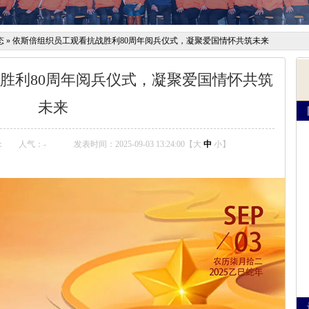
态
»
依斯倍组织员工观看抗战胜利80周年阅兵仪式，凝聚爱国情怀共筑未来
胜利80周年阅兵仪式，凝聚爱国情怀共筑
未来
：
人气：
-
发表时间：2025-09-03 13:24:00【
大
中
小
】