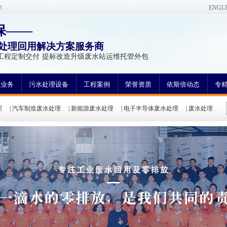
！
ENGL
保——
处理回用解决方案服务商
工程定制交付 提标改造升级废水站运维托管外包
理业务
污水处理设备
工程案例
荣誉资质
依斯倍动态
专
理
|
汽车制造废水处理
|
新能源废水处理
|
电子半导体废水处理
|
废水处理