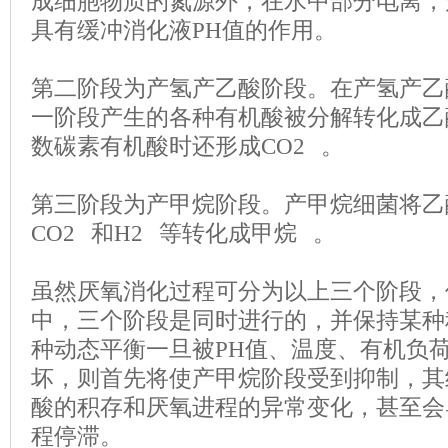
成细胞物质的氮源外，在水中部分电离，
具有缓冲消化液
PH
值的作用。
第二阶段为产氢产乙酸阶段。在产氢产乙
一阶段产生的各种有机酸被分解转化成乙
数碳素有机酸时还形成
CO2
。
第三阶段为产甲烷阶段。产甲烷细菌将乙
CO2
和
H2
等转化成甲烷
。
虽然厌氧消化过程可分为以上三个阶段，
中，三个阶段是同时进行的，并保持某种
种动态平衡一旦被
PH
值、温度、有机负
坏，则首先将使产甲烷阶段受到抑制，其
酸的积存和厌氧进程的异常变化，甚至会
程停滞。