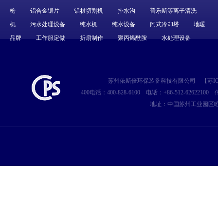
枪
铝合金锯片
铝材切割机
排水沟
普乐斯等离子清洗
机
污水处理设备
纯水机
纯水设备
闭式冷却塔
地暖
品牌
工作服定做
折扇制作
聚丙烯酰胺
水处理设备
苏州依斯倍环保装备科技有限公司
【
苏IC
400电话：400-828-6100
电话：+86-512-62622100
传
地址：中国苏州工业园区唯