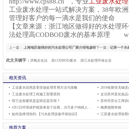
http://www.cps88.cn
，专业
工业废水处理
工业废水处理一站式解决方案，
38
年欧洲
管理好客户的每一滴水是我们的使命
【文章来源：
浙江地区做得好的水处理环
法处理高
CODBOD
废水的基本原理
www.
上一篇：
上海地区做得好的污水处理公司厂家介绍电渗析
下一篇：
记录一个水
法处理工业废水的原理
此文关键字：
厌氧生化法
高CODBOD废水
浙江水处理环保企业
相关资讯
工业废水回用及零排放处理常用方法与策略
2019依斯倍无锡
工业废水处理工程施工部署原则
走访苏州某化妆品
荷兰这座建筑是监狱还是宾馆？
4月1日环境保护税迎来首个征期，26万多户纳税人将为排污买单
梅赛德斯奔驰
如何选择消泡剂-【污水处理设备环保知识】
推荐方案