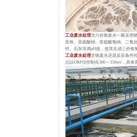
工业废水处理
含六价铬废水一般采用
亚铁、亚硫酸钠、亚硫酸氢钠、二氧
钙、石灰等调
pH
值，使其生成三价铬
工业废水处理
含铬废水还原反应条件
点以
ORP
仪控制在
300
～
330mv
，具体