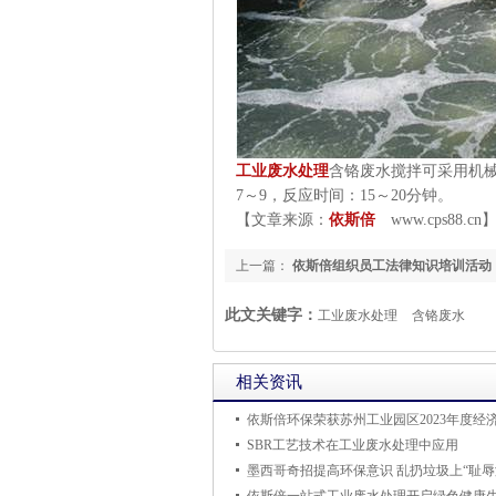
工业废水处理
含铬废水搅拌可采用机
7
～
9
，反应时间：
15
～
20
分钟。
【文章来源：
依斯倍
www.cps88.cn
上一篇：
依斯倍组织员工法律知识培训活动
此文关键字：
工业废水处理
含铬废水
相关资讯
SBR工艺技术在工业废水处理中应用
墨西哥奇招提高环保意识 乱扔垃圾上“耻辱