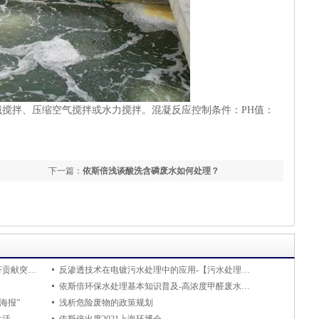
械搅拌、压缩空气搅拌或水力搅拌。混凝反应控制条件：
PH
值：
】
下一篇：
依斯倍浅谈酸洗含磷废水如何处理？
依斯倍环保荣获苏州工业园区2023年度经济贡献突出奖
反渗透技术在电镀污水处理中的应用-【污水处理设备环保知识】
依斯倍环保水处理基本知识普及-高浓度甲醛废水有哪些危害
海报”
浅析危险废物的政策规划