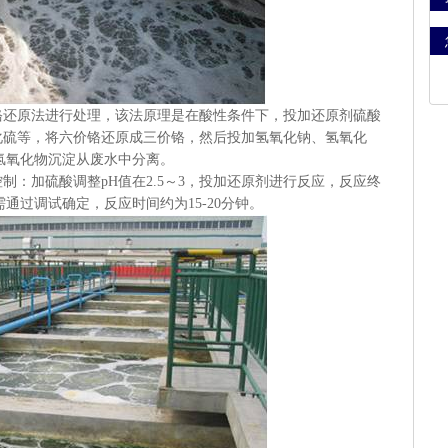
铬还原法进行处理，该法原理是在酸性条件下，投加还原剂硫酸
化硫等，将六价铬还原成三价铬，然后投加氢氧化钠、氢氧化
氢氧化物沉淀从废水中分离。
控制：加硫酸调整
pH
值在
2.5
～
3
，投加还原剂进行反应，反应终
需通过调试确定，反应时间约为
15-20
分钟。