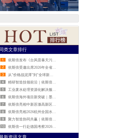
同类文章排行
依斯倍发布《台风雷暴天污水站运维防护指南》 助力工业企业安全度汛
依斯倍受邀出席2026年全省制造业中试平台相关工作宣贯活动
从"价格战泥潭"到"全球新蓝海"：依斯倍的废水处理出海破局之路
精研智造技领前沿｜依斯倍走进马尔精密量仪，共探高端制造绿色发展新路径
工业废水处理资源化解决服务商依斯倍公司介绍
依斯倍海外项目新突破｜墨西哥汽车零部件涂装废水处理系统全面达标投运
依斯倍亮相中新苏滁高新区绿色化与智能化升级改造对接会 工业水资源化智慧方案赋能产业绿色转型
依斯倍亮相2026杭州全国水科技大会，TMF-RO双膜零排新装备荣膺中华环保联合会科学技术奖
聚力智造协同共赢｜依斯倍走进追觅科技，与MOVA生态链企业完成战略签约
依斯倍一行赴德国考察2026慕尼黑国际环博会(IFAT Munich)深度布局全球废水资源化技术前沿
最新资讯文章