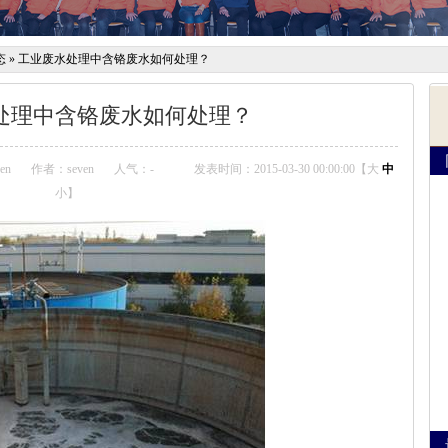
态
»
工业废水处理中含铬废水如何处理？
处理中含铬废水如何处理？
en
作者：seven
人气：
-
发表时间：2015-03-30 00:00:00【
大
中
小
】