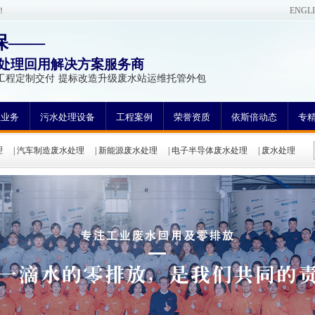
！
ENGL
保——
处理回用解决方案服务商
工程定制交付 提标改造升级废水站运维托管外包
理业务
污水处理设备
工程案例
荣誉资质
依斯倍动态
专
理
|
汽车制造废水处理
|
新能源废水处理
|
电子半导体废水处理
|
废水处理